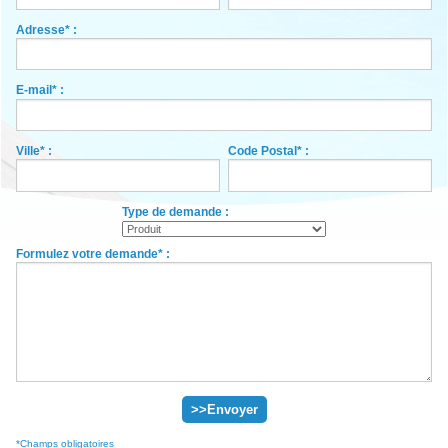
Espace Pro
Adresse* :
Contact
E-mail* :
Ville* :
Code Postal* :
Type de demande :
Formulez votre demande* :
*Champs obligatoires