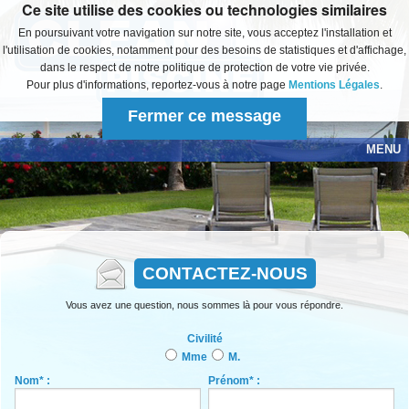
Ce site utilise des cookies ou technologies similaires
En poursuivant votre navigation sur notre site, vous acceptez l'installation et
l'utilisation de cookies, notamment pour des besoins de statistiques et d'affichage,
dans le respect de notre politique de protection de votre vie privée.
Pour plus d'informations, reportez-vous à notre page
Mentions Légales
.
Fermer ce message
MENU
Accueil
Produits
Démonstration
CONTACTEZ-NOUS
Vous avez une question, nous sommes là pour vous répondre.
Notices d'utilisation
Civilité
Salon
Mme
M.
Nom* :
Prénom* :
Commander